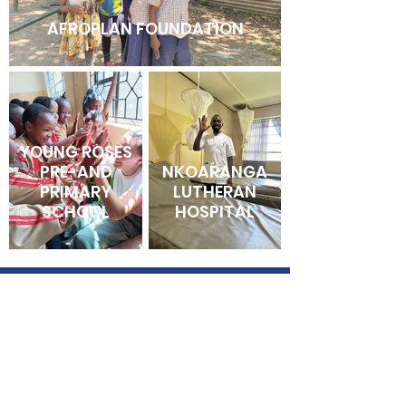
AFROPLAN FOUNDATION
YOUNG ROSES
PRE-AND
NKOARANGA
PRIMARY
LUTHERAN
SCHOOL
HOSPITAL
„Ich kann mich an keinen
Morgen in Afrika erinnern, an
dem ich aufgewacht bin und
nicht glücklich war.“
Ernest Hemingway