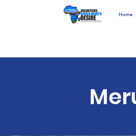
Home
Meru