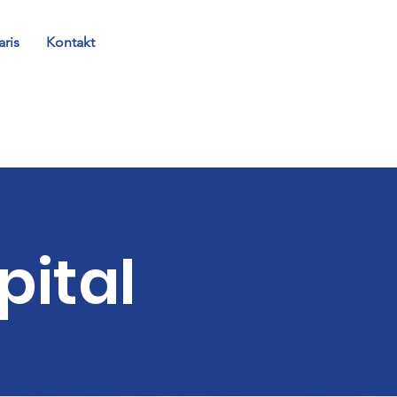
aris
Kontakt
pital