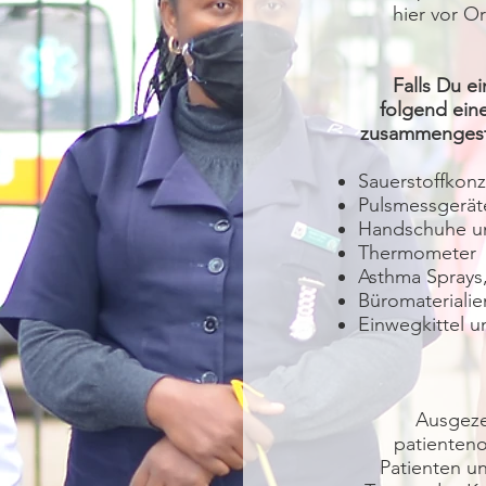
hier vor O
Falls Du e
folgend ein
zusammengeste
Sauerstoffkonz
Pulsmessgerät
Handschuhe u
Thermometer
Asthma Sprays,
Büromaterialie
Einwegkittel 
Ausgeze
patienteno
Patienten u