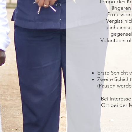
Tempo des Kra
längeren
Professio
Vergiss nic
einheimisc
gegenseit
Volunteers o
Erste Schicht v
Zweite Schicht
(Pausen werde
Bei Interesse
Ort bei der M