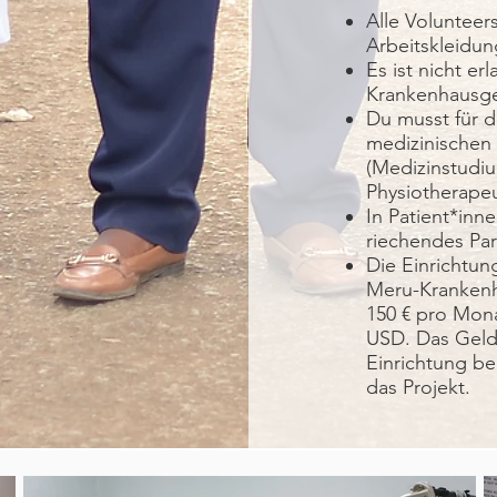
Alle Voluntee
Arbeitskleidun
Es ist nicht e
Krankenhausge
Du musst für d
medizinischen
(Medizinstudi
Physiotherapeut
In Patient*inn
riechendes Pa
Die Einrichtun
Meru-Krankenh
150 € pro Mon
USD. Das Geld 
Einrichtung be
das Projekt.