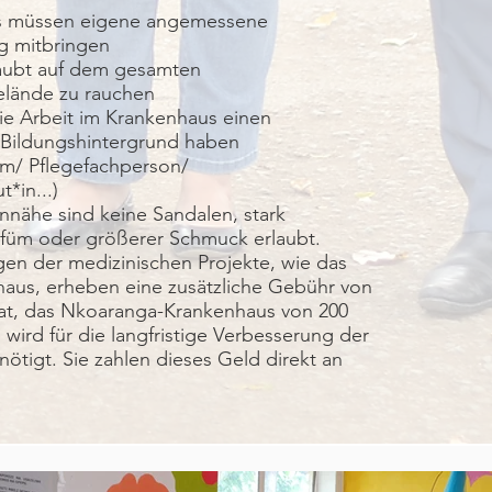
rs müssen eigene angemessene
g mitbringen
rlaubt auf dem gesamten
lände zu rauchen
ie Arbeit im Krankenhaus einen
 Bildungshintergrund haben
um/ Pflegefachperson/
*in...)
ennähe sind keine Sandalen, stark
rfüm oder größerer Schmuck erlaubt.
gen der medizinischen Projekte, wie das
aus, erheben eine zusätzliche Gebühr von
at, das Nkoaranga-Krankenhaus von 200
wird für die langfristige Verbesserung der
nötigt. Sie zahlen dieses Geld direkt an