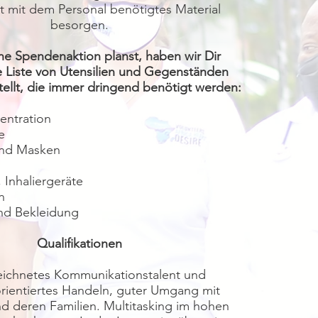
rt mit dem Personal benötigtes Material
besorgen.
ine Spendenaktion planst, haben wir Dir
e Liste von Utensilien und Gegenständen
llt, die immer dringend benötigt werden:
entration
e
nd Masken
 Inhaliergeräte
n
und Bekleidung
Qualifikationen
ichnetes Kommunikationstalent und
rientiertes Handeln, guter Umgang mit
nd deren Familien. Multitasking im hohen