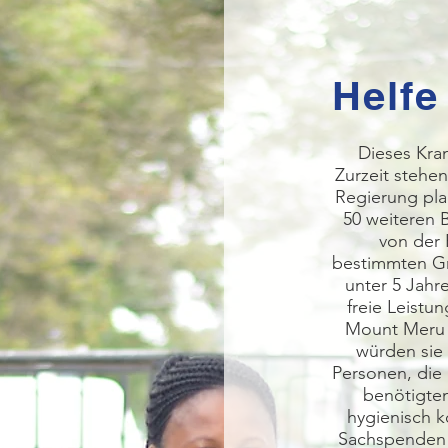
Helfe
Dieses Kra
Zurzeit stehe
Regierung pla
50 weiteren 
von der 
bestimmten Gr
unter 5 Jahr
freie Leistu
Mount Meru H
würden sie
Personen, die 
benötigten
hygienisch k
Sachspenden 