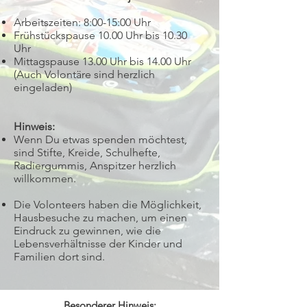
Arbeitszeiten: 8:00-15:00 Uhr
Frühstückspause 10.00 Uhr bis 10.30
Uhr
Mittagspause 13.00 Uhr bis 14.00 Uhr
(Auch Volontäre sind herzlich
eingeladen)
Hinweis:
Wenn Du etwas spenden möchtest,
sind Stifte, Kreide, Schulhefte,
Radiergummis, Anspitzer
herzlich
willkommen.
Die Volonteers haben die Möglichkeit,
Hausbesuche zu machen, um einen
Eindruck zu gewinnen,
wie die
Lebensverhältnisse der Kinder und
Familien dort sind.
Besonderer Hinweis: